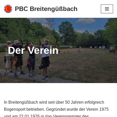
PBC Breitengüßbach
Zum
Inhalt
springen
Der Verein
In Breitengüßbach wird seit über 50 Jahren erfolgreich
Bogensport betrieben. Gegründet wurde der Verein 1975
und am 22.01.1976 in das Vereinsregister des