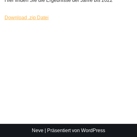
Hier finden Sie die Ergebnisse der Jahre bis 2022
Download .zip Datei
Neve
| Präsentiert von
WordPress